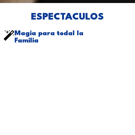
ESPECTACULOS
Magia para todal la
Familia
Si quieres sorprender a tus hijos, a un familiar o a un
amigo… regala magia. Dale un toque especial a los
cumpleaños, comuniones o a cualquier evento
para
que sea único e inolvidable. Adaptamos nuestros
espectáculos a cualquier tipo de celebración.
VER MÁS
Magia de Escenario
La magia de escena es ideal para
teatros y recintos al
aire libre
. Si buscas un espectáculo de magia