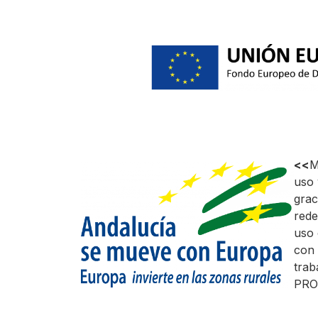
<<
M
uso 
grac
rede
uso 
con 
trab
PRO